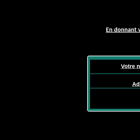
En donnant v
Votre 
Ad